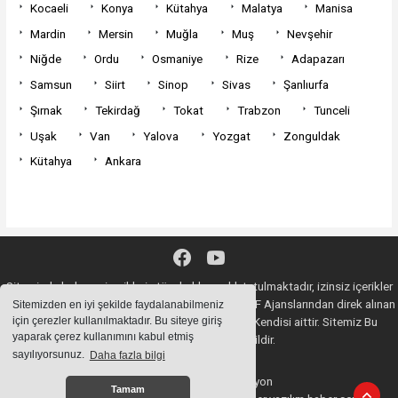
Kocaeli
Konya
Kütahya
Malatya
Manisa
Mardin
Mersin
Muğla
Muş
Nevşehir
Niğde
Ordu
Osmaniye
Rize
Adapazarı
Samsun
Siirt
Sinop
Sivas
Şanlıurfa
Şırnak
Tekirdağ
Tokat
Trabzon
Tunceli
Uşak
Van
Yalova
Yozgat
Zonguldak
Kütahya
Ankara
Sitemizde bulunan içeriklerin tüm hakları saklı tutulmaktadır, izinsiz içerikler
kullanılamaz. Copyright 2020© AA, İHA, DHA, İGF Ajanslarından direk alınan
Sitemizden en iyi şekilde faydalanabilmeniz
için çerezler kullanılmaktadır. Bu siteye giriş
haberlerin YASAL SORUMLULUĞU Ajansların Kendisi aittir. Sitemiz Bu
yaparak çerez kullanımını kabul etmiş
Haberlerden Sorumlu değildir.
sayılıyorsunuz.
Daha fazla bilgi
Haber Yazılımı:
Web Aksiyon
Tamam