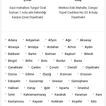
Gazi mahallesi Turgut Özal
Merkez Eski Mahalle, Cengiz
bulvarı 1 nolu aile hekimliği
Topel Caddesi No:53 A Kulp
karşısı Çınar Diyarbakır
Diyarbakır
Adana
Adıyaman
Afyon
Ağrı
Aksaray
Amasya
Antalya
Ardahan
Artvin
Aydın
Balıkesir
Bartın
Batman
Bayburt
Bilecik
Bingöl
Bitlis
Bolu
Burdur
Bursa
Çanakkale
Çankırı
Çorum
Denizli
Diyarbakır
Düzce
Edirne
Elazığ
Erzincan
Erzurum
Eskişehir
Gaziantep
Giresun
Gümüşhane
Hakkari
Hatay
Iğdır
Isparta
İstanbul
İzmir
Kahramanmaraş
Karabük
Karaman
Kars
Kastamonu
Kayseri
Kırıkkale
Kırşehir
Kilis