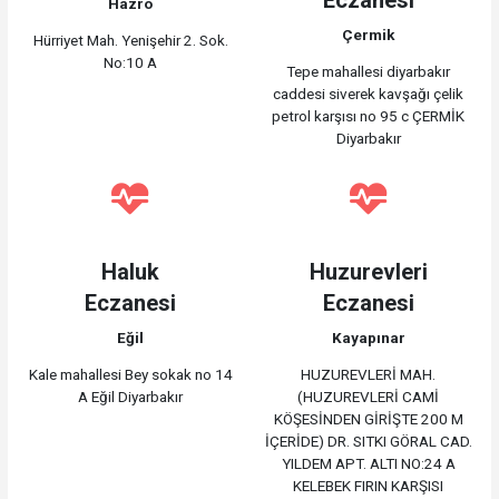
Hazro
Çermik
Hürriyet Mah. Yenişehir 2. Sok.
No:10 A
Tepe mahallesi diyarbakır
caddesi siverek kavşağı çelik
petrol karşısı no 95 c ÇERMİK
Diyarbakır
Haluk
Huzurevleri
Eczanesi
Eczanesi
Eğil
Kayapınar
Kale mahallesi Bey sokak no 14
HUZUREVLERİ MAH.
A Eğil Diyarbakır
(HUZUREVLERİ CAMİ
KÖŞESİNDEN GİRİŞTE 200 M
İÇERİDE) DR. SITKI GÖRAL CAD.
YILDEM APT. ALTI NO:24 A
KELEBEK FIRIN KARŞISI