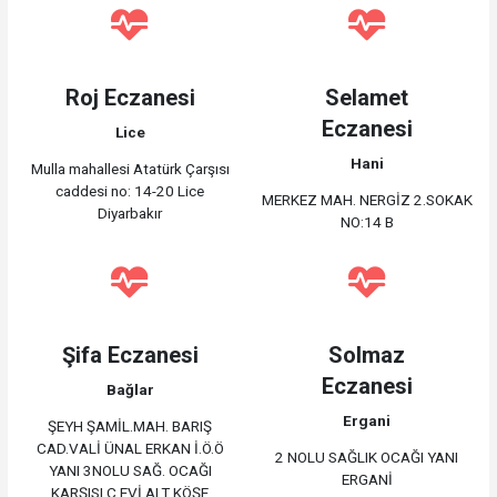
Roj Eczanesi
Selamet
Eczanesi
Lice
Hani
Mulla mahallesi Atatürk Çarşısı
caddesi no: 14-20 Lice
MERKEZ MAH. NERGİZ 2.SOKAK
Diyarbakır
NO:14 B
Şifa Eczanesi
Solmaz
Eczanesi
Bağlar
Ergani
ŞEYH ŞAMİL.MAH. BARIŞ
CAD.VALİ ÜNAL ERKAN İ.Ö.Ö
2 NOLU SAĞLIK OCAĞI YANI
YANI 3NOLU SAĞ. OCAĞI
ERGANİ
KARŞISI C.EVİ ALT KÖŞE