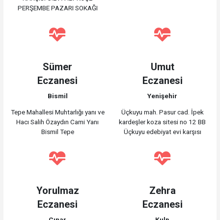
PERŞEMBE PAZARI SOKAĞI
Sümer
Umut
Eczanesi
Eczanesi
Bismil
Yenişehir
Tepe Mahallesi Muhtarlığı yanı ve
Üçkuyu mah. Pasur cad. İpek
Hacı Salih Özaydın Cami Yanı
kardeşler koza sitesi no 12 BB
Bismil Tepe
Üçkuyu edebiyat evi karşısı
Yorulmaz
Zehra
Eczanesi
Eczanesi
Çınar
Kulp