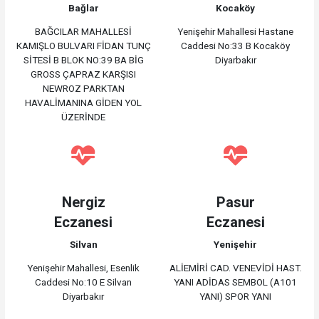
Bağlar
Kocaköy
BAĞCILAR MAHALLESİ
Yenişehir Mahallesi Hastane
KAMIŞLO BULVARI FİDAN TUNÇ
Caddesi No:33 B Kocaköy
SİTESİ B BLOK NO:39 BA BİG
Diyarbakır
GROSS ÇAPRAZ KARŞISI
NEWROZ PARKTAN
HAVALİMANINA GİDEN YOL
ÜZERİNDE
Nergiz
Pasur
Eczanesi
Eczanesi
Silvan
Yenişehir
Yenişehir Mahallesi, Esenlik
ALİEMİRİ CAD. VENEVİDİ HAST.
Caddesi No:10 E Silvan
YANI ADİDAS SEMBOL (A101
Diyarbakır
YANI) SPOR YANI