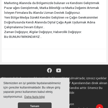
Marketing Alanında da Bölgemizde bulunan ve Kendisini Geliştirmek
Pazar ağını Genişletmek, Marka Bilinirliği ve Marka Değerini Artırmak
İsteyen Firmalara Bu Alanda Uzman Destek Sağlıyoruz.
Yeni Bölge Medya Sürekli Kendini Geliştiren ve Çağın Gereksinimleri
Doğrultusunda Kendi Alanında Dijital Çağa Ayak Uydurmak Adına
Çalışmalarına Devam Ediyor...
Zaman Değişiyor, Algılar Değişiyor, Habercilik Değişiyor.
Biz BUNUN FARKINDAYIZ...
Sitemizde bulunan içeriklerin tüm hakları saklı tutulmaktadır, izinsiz içerikler
kullanılamaz. Copyright 2020© AA, İHA, DHA, İGF Ajanslarından direk alınan
Sitemizden en iyi şekilde faydalanabilmeniz
için çerezler kullanılmaktadır. Bu siteye giriş
haberlerin YASAL SORUMLULUĞU Ajansların Kendisi aittir. Sitemiz Bu
yaparak çerez kullanımını kabul etmiş
Haberlerden Sorumlu değildir.
sayılıyorsunuz.
Daha fazla bilgi
Haber Yazılımı:
Web Aksiyon
Tamam