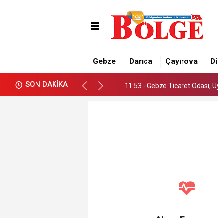
11:53 - Gebze Ticaret Odası, 
15:04 - Darıca’nın dört bir ya
Gebze
Darıca
Çayırova
Di
14:59 - Başkan Büyükgöz, Gebz
SON DAKİKA
11:53 - Gebze Ticaret Odası, 
15:04 - Darıca’nın dört bir ya