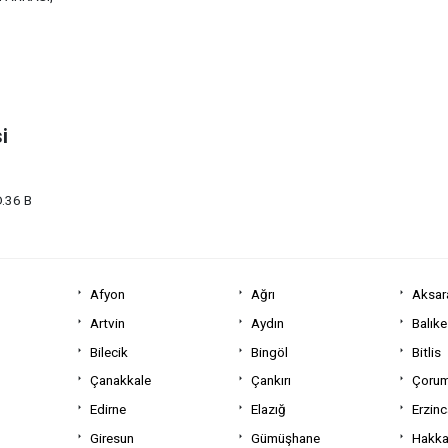
i
.36 B
Afyon
Ağrı
Aksar
Artvin
Aydın
Balıke
Bilecik
Bingöl
Bitlis
Çanakkale
Çankırı
Çoru
Edirne
Elazığ
Erzin
Giresun
Gümüşhane
Hakka