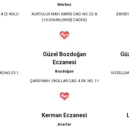
Merkez
4 A (2 NOLU
KURTULUS MAH. KIBRIS CAD. NO: 22 A
ZAFER 
(14.SOKAK,GENİŞ CADDE)
i
Güzel Bozdoğan
Güz
Eczanesi
Bozdoğan
AD.NO:25 1
GÜZELÇAM
ÇARSI MAH. OKULLAR CAD. 4.SK. NO: 11
Kerman Eczanesi
Acarlar