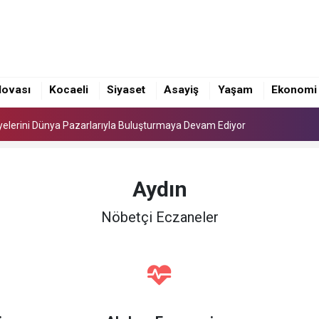
Üyelerini Dünya Pazarlarıyla Buluşturmaya Devam Ediyor
nında yoğun mesai
lovası
Kocaeli
Siyaset
Asayiş
Yaşam
Ekonomi
e’nin YKS Şampiyonlarını Ağırladı
Üyelerini Dünya Pazarlarıyla Buluşturmaya Devam Ediyor
nında yoğun mesai
Aydın
Nöbetçi Eczaneler