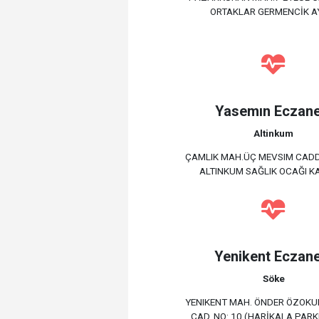
ORTAKLAR GERMENCİK A
Yasemın Eczane
Altinkum
ÇAMLIK MAH.ÜÇ MEVSIM CADDE
ALTINKUM SAĞLIK OCAĞI KA
Yenikent Eczane
Söke
YENIKENT MAH. ÖNDER ÖZOK
CAD. NO: 10 (HARİKALA PARKI