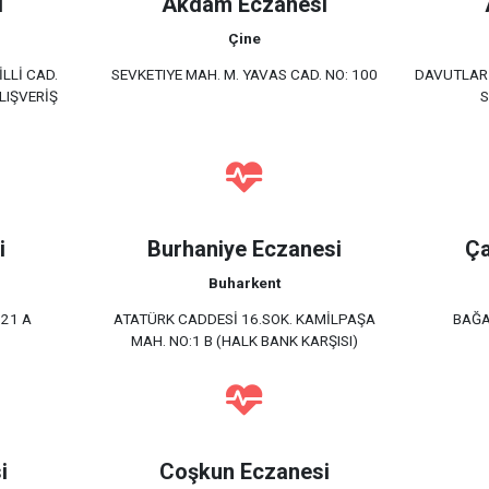
i
Akdam Eczanesi
Çine
İLLİ CAD.
SEVKETIYE MAH. M. YAVAS CAD. NO: 100
DAVUTLAR 
ALIŞVERİŞ
S
i
Burhaniye Eczanesi
Ça
Buharkent
 21 A
ATATÜRK CADDESİ 16.SOK. KAMİLPAŞA
BAĞA
MAH. NO:1 B (HALK BANK KARŞISI)
i
Coşkun Eczanesi