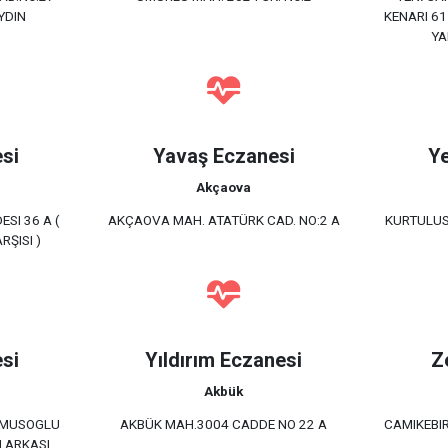
YDIN
KENARI 61
YA
si
Yavaş Eczanesi
Ye
Akçaova
SI 36 A (
AKÇAOVA MAH. ATATÜRK CAD. NO:2 A
KURTULUS
RŞISI )
si
Yıldırım Eczanesi
Z
Akbük
UMUSOGLU
AKBÜK MAH.3004 CADDE NO 22 A
CAMIKEBIR
 ARKASI,