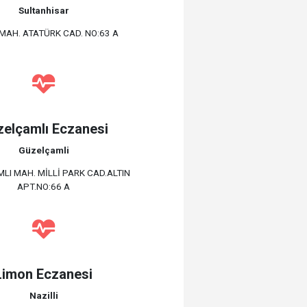
Sultanhisar
MAH. ATATÜRK CAD. NO:63 A
elçamlı Eczanesi
Güzelçamli
LI MAH. MİLLİ PARK CAD.ALTIN
APT.NO:66 A
Limon Eczanesi
Nazilli