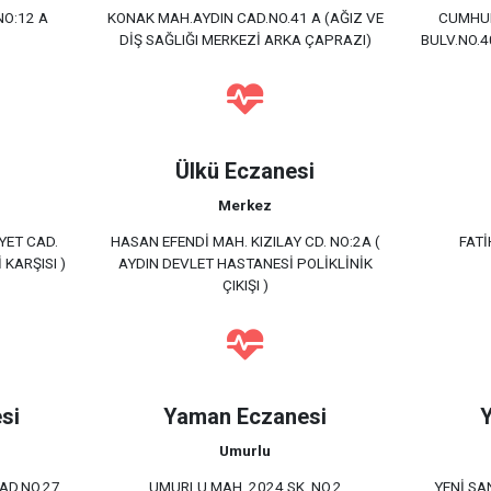
NO:12 A
KONAK MAH.AYDIN CAD.NO.41 A (AĞIZ VE
CUMHUR
DİŞ SAĞLIĞI MERKEZİ ARKA ÇAPRAZI)
BULV.NO.4
Ülkü Eczanesi
Merkez
YET CAD.
HASAN EFENDİ MAH. KIZILAY CD. NO:2A (
FATİ
KARŞISI )
AYDIN DEVLET HASTANESİ POLİKLİNİK
ÇIKIŞI )
si
Yaman Eczanesi
Umurlu
AD.NO.27
UMURLU MAH. 2024 SK. NO.2
YENİ SA