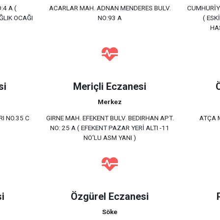
:4 A (
ACARLAR MAH. ADNAN MENDERES BULV.
CUMHURİYE
ĞLIK OCAĞI
NO:93 A
( ESK
HA
si
Meriçli Eczanesi
Merkez
I NO.35 C
GIRNE MAH. EFEKENT BULV. BEDIRHAN APT.
ATÇA 
NO: 25 A ( EFEKENT PAZAR YERİ ALTI -11
NO'LU ASM YANI )
i
Özgürel Eczanesi
Söke