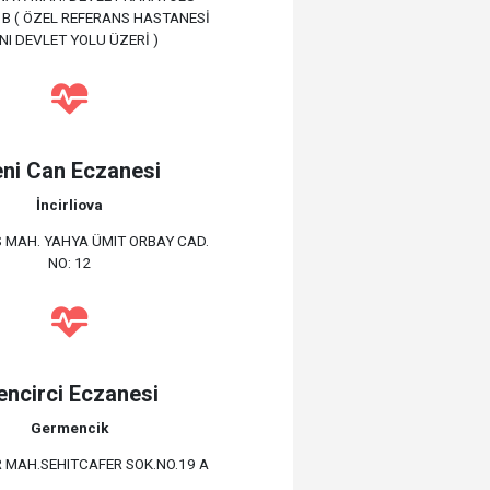
 B ( ÖZEL REFERANS HASTANESİ
NI DEVLET YOLU ÜZERİ )
ni Can Eczanesi
İncirliova
 MAH. YAHYA ÜMIT ORBAY CAD.
NO: 12
encirci Eczanesi
Germencik
 MAH.SEHITCAFER SOK.NO.19 A