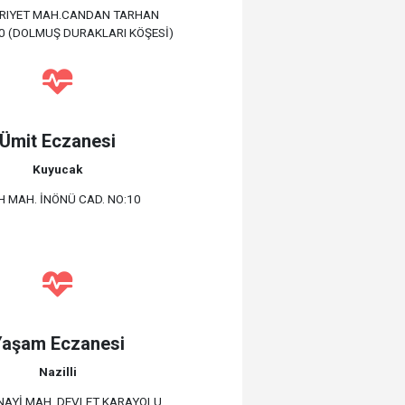
IYET MAH.CANDAN TARHAN
0 (DOLMUŞ DURAKLARI KÖŞESİ)
Ümit Eczanesi
Kuyucak
H MAH. İNÖNÜ CAD. NO:10
Yaşam Eczanesi
Nazilli
NAYİ MAH. DEVLET KARAYOLU