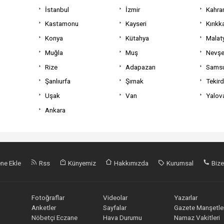
İstanbul
İzmir
Kahra
Kastamonu
Kayseri
Kırıkk
Konya
Kütahya
Malat
Muğla
Muş
Nevşe
Rize
Adapazarı
Sams
Şanlıurfa
Şırnak
Tekir
Uşak
Van
Yalov
Ankara
ne Ekle
Rss
Künyemiz
Hakkımızda
Kurumsal
Bize
Fotoğraflar
Videolar
Yazarlar
Anketler
Sayfalar
Gazete Manşetler
Nöbetçi Eczane
Hava Durumu
Namaz Vakitleri