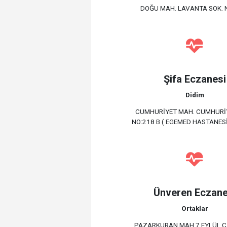
DOĞU MAH. LAVANTA SOK. 
Şifa Eczanesi
Didim
CUMHURİYET MAH. CUMHURİ
NO:218 B ( EGEMED HASTANESİ 
Ünveren Eczane
Ortaklar
PAZARKURAN MAH.7 EYLÜL C