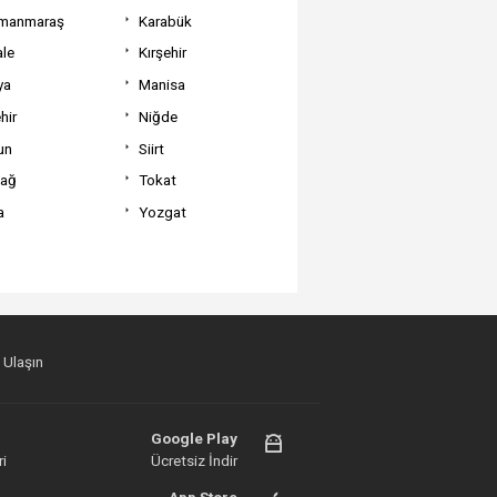
manmaraş
Karabük
ale
Kırşehir
ya
Manisa
hir
Niğde
un
Siirt
dağ
Tokat
a
Yozgat
 Ulaşın
Google Play
i
Ücretsiz İndir