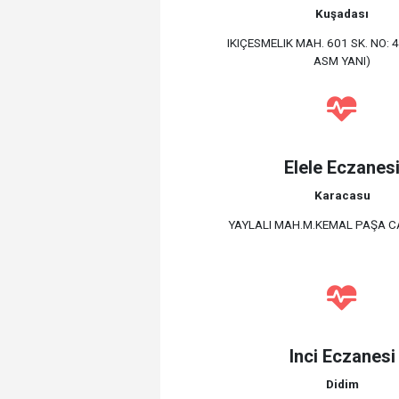
Kuşadası
IKIÇESMELIK MAH. 601 SK. NO: 
ASM YANI)
Elele Eczanes
Karacasu
YAYLALI MAH.M.KEMAL PAŞA C
Inci Eczanesi
Didim