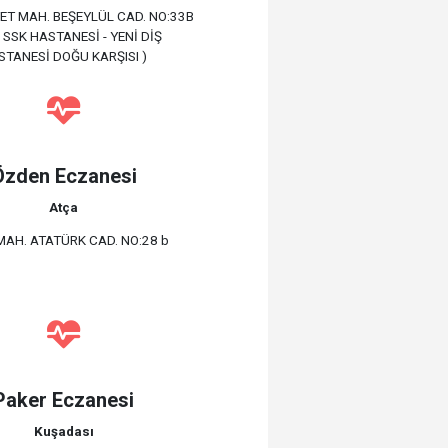
T MAH. BEŞEYLÜL CAD. NO:33B
İ SSK HASTANESİ - YENİ DİŞ
STANESİ DOĞU KARŞISI )
Özden Eczanesi
Atça
MAH. ATATÜRK CAD. NO:28 b
Paker Eczanesi
Kuşadası