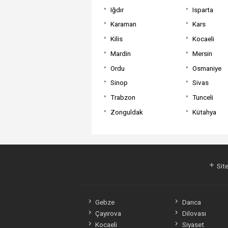
Iğdır
Isparta
Karaman
Kars
Kilis
Kocaeli
Mardin
Mersin
Ordu
Osmaniye
Sinop
Sivas
Trabzon
Tunceli
Zonguldak
Kütahya
Site
Gebze
Darıca
Çayırova
Dilovası
Kocaeli
Siyaset