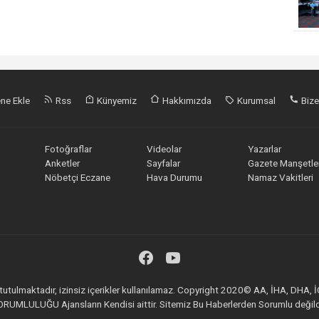
ne Ekle
Rss
Künyemiz
Hakkımızda
Kurumsal
Bize
Fotoğraflar
Videolar
Yazarlar
Anketler
Sayfalar
Gazete Manşetler
Nöbetçi Eczane
Hava Durumu
Namaz Vakitleri
ı tutulmaktadır, izinsiz içerikler kullanılamaz. Copyright 2020© AA, İHA, DHA, 
RUMLULUĞU Ajansların Kendisi aittir. Sitemiz Bu Haberlerden Sorumlu değild