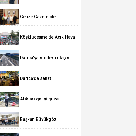
Kaymakam Özyiğit'e Hayırlı
Olsun Ziyareti
Gebze Gazeteciler
Cemiyeti’nden Başkan
Muzaffer Bıyık’a Ziyaret
Köşklüçeşme'de Açık Hava
Sinema Keyfi
Darıca’ya modern ulaşım
yatırımı
Darıca’da sanat
mahallelere taşınıyor
Atıkları gelişi güzel
bırakmayın, arayın gelip
alalım!
Başkan Büyükgöz,
Gebze’nin YKS
Şampiyonlarını Ağırladı