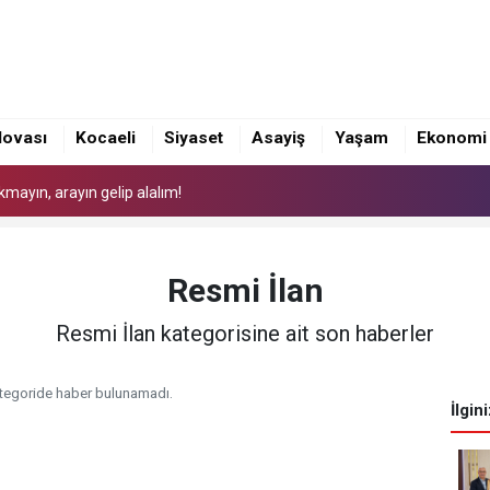
lovası
Kocaeli
Siyaset
Asayiş
Yaşam
Ekonomi
Hava Sinema Keyfi
akmayın, arayın gelip alalım!
elere taşınıyor
Hava Sinema Keyfi
Resmi İlan
akmayın, arayın gelip alalım!
Resmi İlan kategorisine ait son haberler
tegoride haber bulunamadı.
İlgin