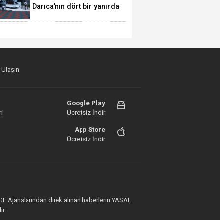
Darıca’nın dört bir yanında
yoğun mesai
 Ulaşın
Google Play
i
Ücretsiz İndir
App Store
Ücretsiz İndir
İGF Ajanslarından direk alınan haberlerin YASAL
ir.