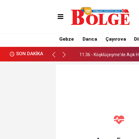
11:36 - Köşklüçeşme'de Açık 
11:42 - Atıkları gelişi güzel bır
Gebze
Darıca
Çayırova
Di
11:40 - Darıca’da sanat mahall
SON DAKİKA
11:36 - Köşklüçeşme'de Açık 
11:42 - Atıkları gelişi güzel bır