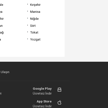
ale
Kırşehir
ya
Manisa
hir
Niğde
un
Siirt
dağ
Tokat
a
Yozgat
 Ulaşın
Google Play
i
Ücretsiz İndir
App Store
Ücretsiz İndir