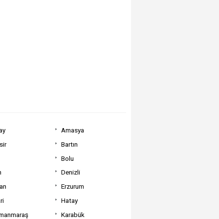
ay
Amasya
sir
Bartın
Bolu
m
Denizli
can
Erzurum
ri
Hatay
manmaraş
Karabük