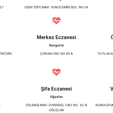
.27
ESEN TEPE MAH. YUNUS EMRE BUL. NO:34
Merkez Eczanesi
Sungurlu
ATATÜRK
ÇORUM CAD. NO:49 A
TUTLUK M
Şifa Eczanesi
V
Oğuzlar
C
GÖLBAŞI MAH. EVRENSEL CAD. NO : 62 A
KUNDUZHAN
OĞUZLAR