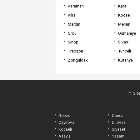
Karaman
Kars
Kilis
Kocaeli
Mardin
Mersin
Ordu
Osmaniye
Sinop
Sivas
Trabzon
Tunceli
Zonguldak
Kütahya
Site
Gebze
Darıca
Çayırova
Dilovası
Kocaeli
Siyaset
Asayiş
Yaşam