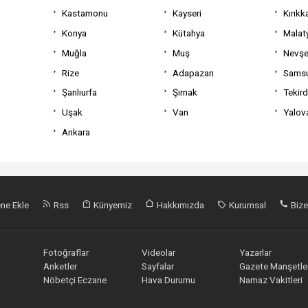
Kastamonu
Kayseri
Kırıkk
Konya
Kütahya
Malat
Muğla
Muş
Nevşe
Rize
Adapazarı
Sams
Şanlıurfa
Şırnak
Tekir
Uşak
Van
Yalov
Ankara
ne Ekle
Rss
Künyemiz
Hakkımızda
Kurumsal
Bize
Fotoğraflar
Videolar
Yazarlar
Anketler
Sayfalar
Gazete Manşetler
Nöbetçi Eczane
Hava Durumu
Namaz Vakitleri