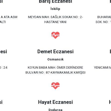
si
Barış Eczanesi
İskilip
 A ATA ASM
MEYDAN MAH. SAĞLIK SOKAK NO : 2-
BUHARAE
ALTI
HASTANE YANI
SOK. NO :
esi
Demet Eczanesi
Osmancık
 : 24
KOYUN BABA MAH. ÖMER DERİNDERE
YENICAMI 
BULVARI NO : 87-KAYMAKAMLIK KARŞISI
i
Hayat Eczanesi
Dodurga