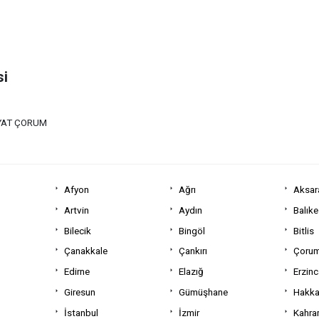
si
AYAT ÇORUM
Afyon
Ağrı
Aksar
Artvin
Aydın
Balıke
Bilecik
Bingöl
Bitlis
Çanakkale
Çankırı
Çoru
Edirne
Elazığ
Erzin
Giresun
Gümüşhane
Hakka
İstanbul
İzmir
Kahra