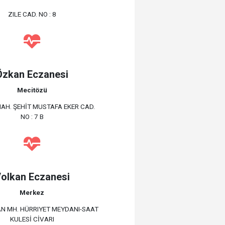
ZILE CAD. NO : 8
Özkan Eczanesi
Mecitözü
AH. ŞEHİT MUSTAFA EKER CAD.
NO : 7 B
olkan Eczanesi
Merkez
 MH. HÜRRIYET MEYDANI-SAAT
KULESİ CİVARI