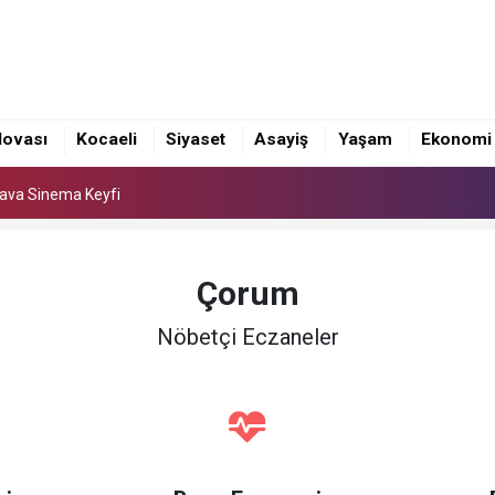
Hava Sinema Keyfi
akmayın, arayın gelip alalım!
lovası
Kocaeli
Siyaset
Asayiş
Yaşam
Ekonomi
elere taşınıyor
Hava Sinema Keyfi
akmayın, arayın gelip alalım!
Çorum
Nöbetçi Eczaneler