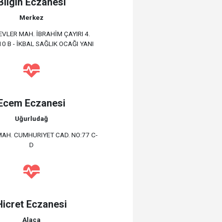
Bilgin Eczanesi
Merkez
VLER MAH. İBRAHİM ÇAYIRI 4.
 10 B - İKBAL SAĞLIK OCAĞI YANI
Ecem Eczanesi
Uğurludağ
MAH. CUMHURIYET CAD. NO:77 C-
D
Hicret Eczanesi
Alaca