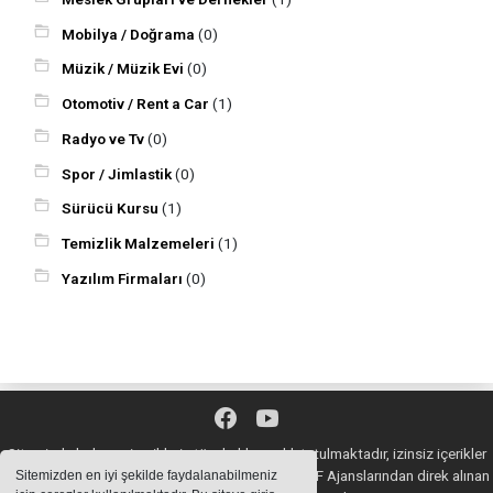
Mobilya / Doğrama
(0)
Müzik / Müzik Evi
(0)
Otomotiv / Rent a Car
(1)
Radyo ve Tv
(0)
Spor / Jimlastik
(0)
Sürücü Kursu
(1)
Temizlik Malzemeleri
(1)
Yazılım Firmaları
(0)
Sitemizde bulunan içeriklerin tüm hakları saklı tutulmaktadır, izinsiz içerikler
kullanılamaz. Copyright 2020© AA, İHA, DHA, İGF Ajanslarından direk alınan
Sitemizden en iyi şekilde faydalanabilmeniz