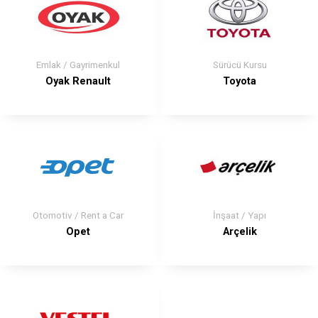
Emlak / Gayrimenkul
Sürücü Kursu
Oyak Renault
Toyota
Otomotiv / Rent a Car
İnşaat / Yapı
Opet
Arçelik