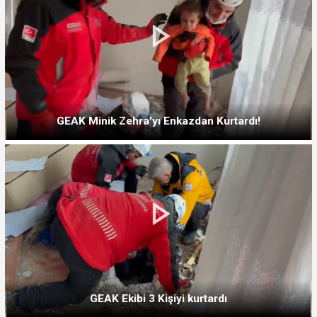
GEAK Minik Zehra'yı Enkazdan Kurtardı!
GEAK Ekibi 3 Kişiyi kurtardı