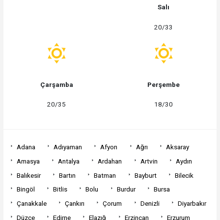
Salı
20/33
Çarşamba
Perşembe
20/35
18/30
Adana
Adıyaman
Afyon
Ağrı
Aksaray
Amasya
Antalya
Ardahan
Artvin
Aydın
Balıkesir
Bartın
Batman
Bayburt
Bilecik
Bingöl
Bitlis
Bolu
Burdur
Bursa
Çanakkale
Çankırı
Çorum
Denizli
Diyarbakır
Düzce
Edirne
Elazığ
Erzincan
Erzurum