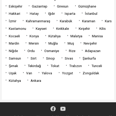
Eskişehir
Gaziantep
Giresun
Gümüşhane
Hakkari
Hatay
Iğdır
Isparta
İstanbul
İzmir
Kahramanmaraş
Karabük
Karaman
Kars
Kastamonu
Kayseri
Kırıkkale
Kırşehir
Kilis
Kocaeli
Konya
Kütahya
Malatya
Manisa
Mardin
Mersin
Muğla
Muş
Nevşehir
Niğde
Ordu
Osmaniye
Rize
Adapazarı
Samsun
Siirt
Sinop
Sivas
Şanlıurfa
Şırnak
Tekirdağ
Tokat
Trabzon
Tunceli
Uşak
Van
Yalova
Yozgat
Zonguldak
Kütahya
Ankara