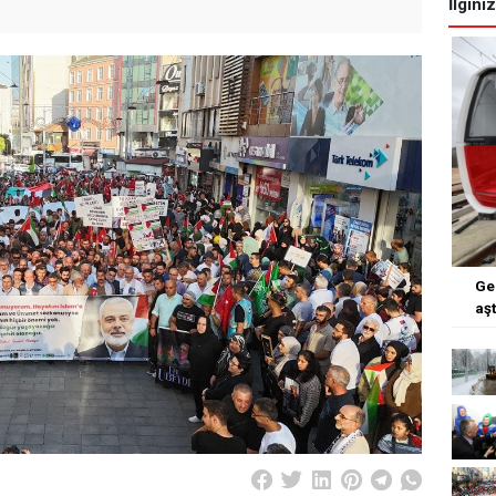
İlgini
Ge
aşt