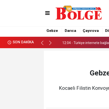
12:04 - Türkiye internete bağlan
15:12 - Başkan Büyükgöz'den 
13:26 - Kahraman’dan Meclise
Gebze
Darıca
Çayırova
Di
12:04 - Türkiye internete bağlan
SON DAKİKA
15:12 - Başkan Büyükgöz'den 
Gebze
Kocaeli Filistin Konvoy