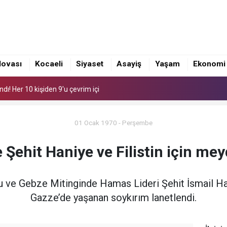
dı! Her 10 kişiden 9'u çevrim içi
Mecliste Müjde
 Ruhsat Önergesi
lovası
Kocaeli
Siyaset
Asayiş
Yaşam
Ekonomi
dı! Her 10 kişiden 9'u çevrim içi
Mecliste Müjde
01 Ocak 1970 - Perşembe
 Şehit Haniye ve Filistin için me
u ve Gebze Mitinginde Hamas Lideri Şehit İsmail Hani
Gazze’de yaşanan soykırım lanetlendi.