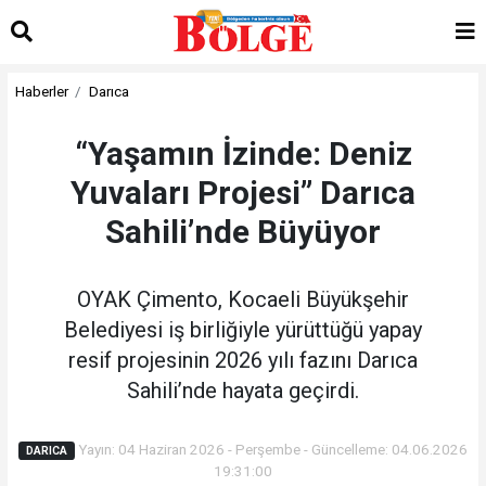
Haberler
Darıca
“Yaşamın İzinde: Deniz
Yuvaları Projesi” Darıca
Sahili’nde Büyüyor
OYAK Çimento, Kocaeli Büyükşehir
Belediyesi iş birliğiyle yürüttüğü yapay
resif projesinin 2026 yılı fazını Darıca
Sahili’nde hayata geçirdi.
Yayın: 04 Haziran 2026 - Perşembe - Güncelleme: 04.06.2026
DARICA
19:31:00