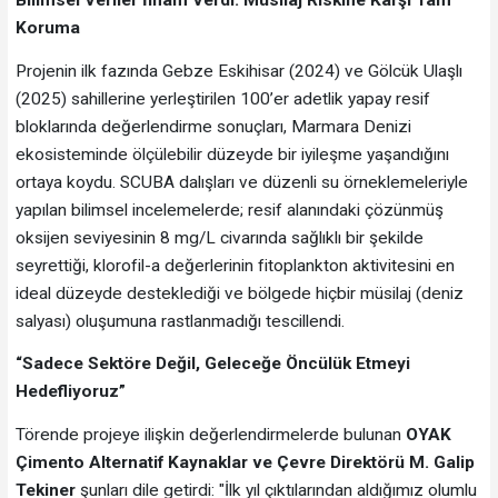
Bilimsel Veriler İlham Verdi: Müsilaj Riskine Karşı Tam
Koruma
Projenin ilk fazında Gebze Eskihisar (2024) ve Gölcük Ulaşlı
(2025) sahillerine yerleştirilen 100’er adetlik yapay resif
bloklarında değerlendirme sonuçları, Marmara Denizi
ekosisteminde ölçülebilir düzeyde bir iyileşme yaşandığını
ortaya koydu. SCUBA dalışları ve düzenli su örneklemeleriyle
yapılan bilimsel incelemelerde; resif alanındaki çözünmüş
oksijen seviyesinin 8 mg/L civarında sağlıklı bir şekilde
seyrettiği, klorofil-a değerlerinin fitoplankton aktivitesini en
ideal düzeyde desteklediği ve bölgede hiçbir müsilaj (deniz
salyası) oluşumuna rastlanmadığı tescillendi.
“Sadece Sektöre Değil, Geleceğe Öncülük Etmeyi
Hedefliyoruz”
Törende projeye ilişkin değerlendirmelerde bulunan
OYAK
Çimento Alternatif Kaynaklar ve Çevre Direktörü M. Galip
Tekiner
şunları dile getirdi: "İlk yıl çıktılarından aldığımız olumlu