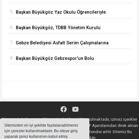
5.
Başkan Büyükgöz Yaz Okulu Öğrencileriyle
Buluştu
6.
Başkan Büyükgöz, TDBB Yönetim Kurulu
Toplantısı'na Katıldı
7.
Gebze Belediyesi Asfalt Serim Çalışmalarına
Devam Ediyor
8.
Başkan Büyükgöz Gebzespor'un Bolu
Kampında
Sitemizde bulunan içeriklerin tüm hakları saklı tutulmaktadır, izinsiz içerikler
kullanılamaz. Copyright 2020© AA, İHA, DHA, İGF Ajanslarından direk alınan
Sitemizden en iyi şekilde faydalanabilmeniz
için çerezler kullanılmaktadır. Bu siteye giriş
haberlerin YASAL SORUMLULUĞU Ajansların Kendisi aittir. Sitemiz Bu
yaparak çerez kullanımını kabul etmiş
Haberlerden Sorumlu değildir.