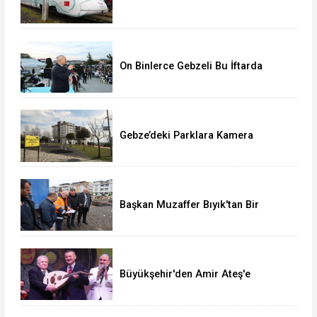
Adapazarı Arası Sefere Başlıyor!
On Binlerce Gebzeli Bu İftarda
Buluştu!
Gebze’deki Parklara Kamera
Sistemi Kuruluyor
Başkan Muzaffer Bıyık'tan Bir
Müjde Daha!
Büyükşehir'den Amir Ateş'e
muhteşem vefa gecesi