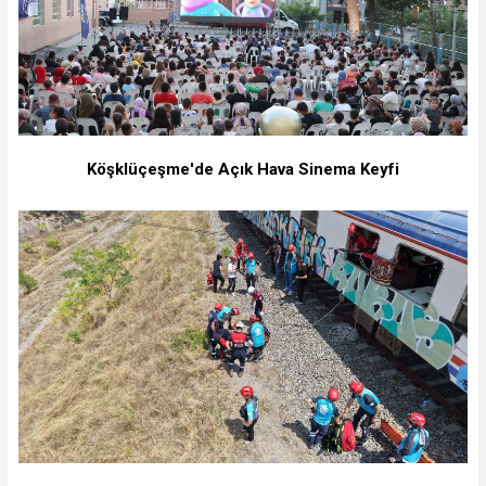
Köşklüçeşme'de Açık Hava Sinema Keyfi