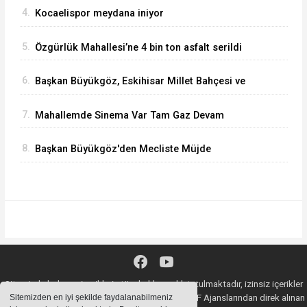
4.
Kocaelispor meydana iniyor
5.
Özgürlük Mahallesi’ne 4 bin ton asfalt serildi
6.
Başkan Büyükgöz, Eskihisar Millet Bahçesi ve
Botanik Parkı'nda Vatandaşlarla Bir Araya Geldi
7.
Mahallemde Sinema Var Tam Gaz Devam
Ediyor
8.
Başkan Büyükgöz'den Mecliste Müjde
Sitemizde bulunan içeriklerin tüm hakları saklı tutulmaktadır, izinsiz içerikler
kullanılamaz. Copyright 2020© AA, İHA, DHA, İGF Ajanslarından direk alınan
Sitemizden en iyi şekilde faydalanabilmeniz