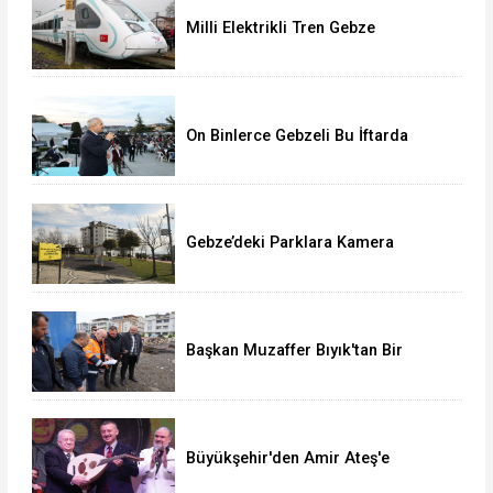
Milli Elektrikli Tren Gebze
Adapazarı Arası Sefere Başlıyor!
On Binlerce Gebzeli Bu İftarda
Buluştu!
Gebze’deki Parklara Kamera
Sistemi Kuruluyor
Başkan Muzaffer Bıyık'tan Bir
Müjde Daha!
Büyükşehir'den Amir Ateş'e
muhteşem vefa gecesi