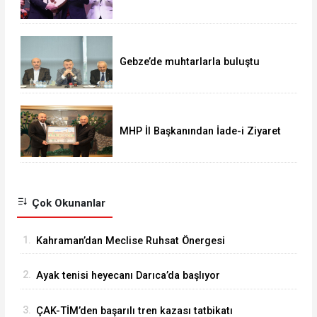
muhteşem vefa gecesi
Gebze’de muhtarlarla buluştu
MHP İl Başkanından İade-i Ziyaret
Çok Okunanlar
1.
Kahraman’dan Meclise Ruhsat Önergesi
2.
Ayak tenisi heyecanı Darıca’da başlıyor
3.
ÇAK-TİM’den başarılı tren kazası tatbikatı