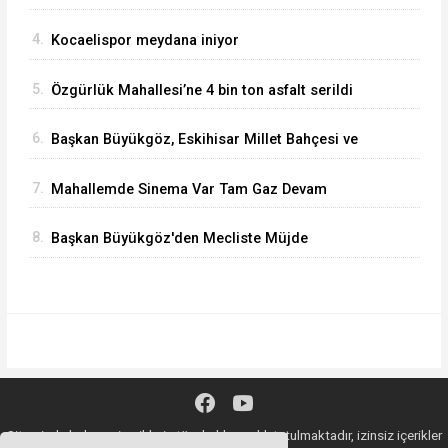
4.
Kocaelispor meydana iniyor
5.
Özgürlük Mahallesi’ne 4 bin ton asfalt serildi
6.
Başkan Büyükgöz, Eskihisar Millet Bahçesi ve
Botanik Parkı'nda Vatandaşlarla Bir Araya Geldi
7.
Mahallemde Sinema Var Tam Gaz Devam
Ediyor
8.
Başkan Büyükgöz'den Mecliste Müjde
Sitemizde bulunan içeriklerin tüm hakları saklı tutulmaktadır, izinsiz içerikler