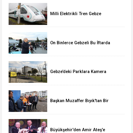
Milli Elektrikli Tren Gebze
Adapazarı Arası Sefere Başlıyor!
On Binlerce Gebzeli Bu İftarda
Buluştu!
Gebze’deki Parklara Kamera
Sistemi Kuruluyor
Başkan Muzaffer Bıyık'tan Bir
Müjde Daha!
Büyükşehir'den Amir Ateş'e