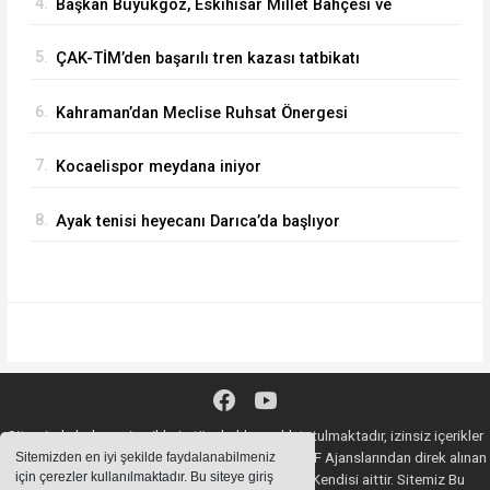
4.
Başkan Büyükgöz, Eskihisar Millet Bahçesi ve
Botanik Parkı'nda Vatandaşlarla Bir Araya Geldi
5.
ÇAK-TİM’den başarılı tren kazası tatbikatı
6.
Kahraman’dan Meclise Ruhsat Önergesi
7.
Kocaelispor meydana iniyor
8.
Ayak tenisi heyecanı Darıca’da başlıyor
Sitemizde bulunan içeriklerin tüm hakları saklı tutulmaktadır, izinsiz içerikler
kullanılamaz. Copyright 2020© AA, İHA, DHA, İGF Ajanslarından direk alınan
Sitemizden en iyi şekilde faydalanabilmeniz
için çerezler kullanılmaktadır. Bu siteye giriş
haberlerin YASAL SORUMLULUĞU Ajansların Kendisi aittir. Sitemiz Bu