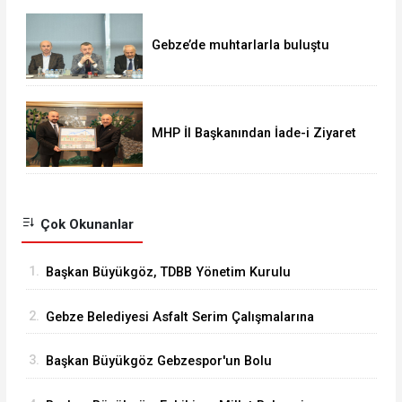
Gebze’de muhtarlarla buluştu
MHP İl Başkanından İade-i Ziyaret
Çok Okunanlar
1.
Başkan Büyükgöz, TDBB Yönetim Kurulu
Toplantısı'na Katıldı
2.
Gebze Belediyesi Asfalt Serim Çalışmalarına
Devam Ediyor
3.
Başkan Büyükgöz Gebzespor'un Bolu
Kampında