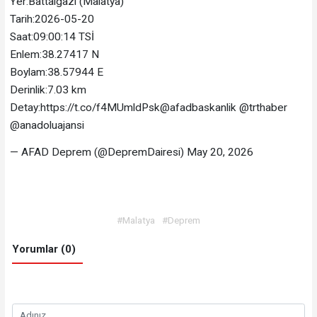
Yer:Battalgazi (Malatya)
Tarih:2026-05-20
Saat:09:00:14 TSİ
Enlem:38.27417 N
Boylam:38.57944 E
Derinlik:7.03 km
Detay:https://t.co/f4MUmldPsk@afadbaskanlik @trthaber
@anadoluajansi
— AFAD Deprem (@DepremDairesi) May 20, 2026
#Malatya
#Deprem
Yorumlar (0)