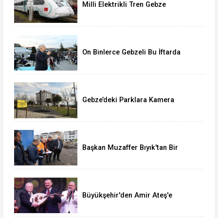
Milli Elektrikli Tren Gebze
Adapazarı Arası Sefere Başlıyor!
On Binlerce Gebzeli Bu İftarda
Buluştu!
Gebze’deki Parklara Kamera
Sistemi Kuruluyor
Başkan Muzaffer Bıyık'tan Bir
Müjde Daha!
Büyükşehir'den Amir Ateş'e
muhteşem vefa gecesi