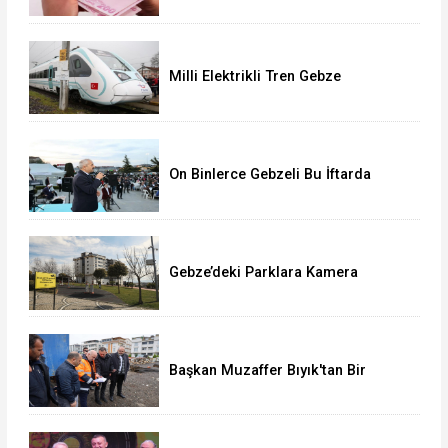
Milli Elektrikli Tren Gebze
Adapazarı Arası Sefere Başlıyor!
On Binlerce Gebzeli Bu İftarda
Buluştu!
Gebze’deki Parklara Kamera
Sistemi Kuruluyor
Başkan Muzaffer Bıyık'tan Bir
Müjde Daha!