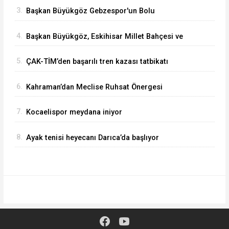
3.
Başkan Büyükgöz Gebzespor'un Bolu
Kampında
4.
Başkan Büyükgöz, Eskihisar Millet Bahçesi ve
Botanik Parkı'nda Vatandaşlarla Bir Araya Geldi
5.
ÇAK-TİM’den başarılı tren kazası tatbikatı
6.
Kahraman’dan Meclise Ruhsat Önergesi
7.
Kocaelispor meydana iniyor
8.
Ayak tenisi heyecanı Darıca’da başlıyor