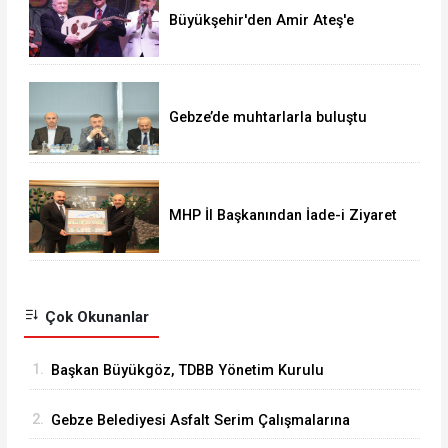
Büyükşehir'den Amir Ateş'e
muhteşem vefa gecesi
Gebze’de muhtarlarla buluştu
MHP İl Başkanından İade-i Ziyaret
Çok Okunanlar
1.
Başkan Büyükgöz, TDBB Yönetim Kurulu
Toplantısı'na Katıldı
2.
Gebze Belediyesi Asfalt Serim Çalışmalarına
Devam Ediyor