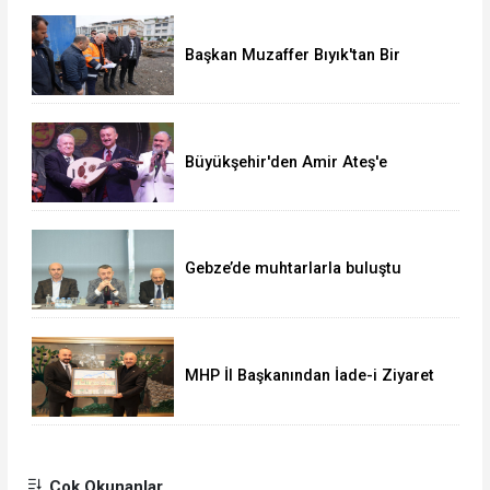
Başkan Muzaffer Bıyık'tan Bir
Müjde Daha!
Büyükşehir'den Amir Ateş'e
muhteşem vefa gecesi
Gebze’de muhtarlarla buluştu
MHP İl Başkanından İade-i Ziyaret
Çok Okunanlar