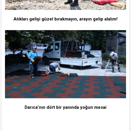
Atıkları gelişi güzel bırakmayın, arayın gelip alalım!
Darıca’nın dört bir yanında yoğun mesai