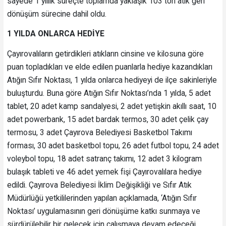
sayede 1 yıllık süreçte toplamda yaklaşık 103 ton atık geri
dönüşüm sürecine dahil oldu.
1 YILDA ONLARCA HEDİYE
Çayırovalıların getirdikleri atıkların cinsine ve kilosuna göre
puan topladıkları ve elde edilen puanlarla hediye kazandıkları
Atığın Sıfır Noktası, 1 yılda onlarca hediyeyi de ilçe sakinleriyle
buluşturdu. Buna göre Atığın Sıfır Noktası’nda 1 yılda, 5 adet
tablet, 20 adet kamp sandalyesi, 2 adet yetişkin akıllı saat, 10
adet powerbank, 15 adet bardak termos, 30 adet çelik çay
termosu, 3 adet Çayırova Belediyesi Basketbol Takımı
forması, 30 adet basketbol topu, 26 adet futbol topu, 24 adet
voleybol topu, 18 adet satranç takımı, 12 adet 3 kilogram
bulaşık tableti ve 46 adet yemek fişi Çayırovalılara hediye
edildi. Çayırova Belediyesi İklim Değişikliği ve Sıfır Atık
Müdürlüğü yetkililerinden yapılan açıklamada, ‘Atığın Sıfır
Noktası’ uygulamasının geri dönüşüme katkı sunmaya ve
sürdürülebilir bir gelecek için çalışmaya devam edeceği