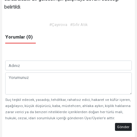
belirtildi.
#Çayırova
#Sıfır Atık
Yorumlar (0)
Suç teşkil edecek, yasadışı, tehditkar, rahatsız edici, hakaret ve küfür içeren,
aşağılayıcı, küçük düşürücü, kaba, müstehcen, ahlaka aykırı, kişilik haklarına
zarar verici ya da benzeri niteliklerde içeriklerden doğan her türlü mali,
hukuki, cezai, idari sorumluluk içeriği gönderen Üye/Üyeler’e aittir.
Gönder