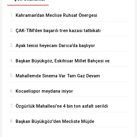
1.
Kahraman’dan Meclise Ruhsat Önergesi
2.
ÇAK-TİM’den başarılı tren kazası tatbikatı
3.
Ayak tenisi heyecanı Darıca’da başlıyor
4.
Başkan Büyükgöz, Eskihisar Millet Bahçesi ve
Botanik Parkı'nda Vatandaşlarla Bir Araya Geldi
5.
Mahallemde Sinema Var Tam Gaz Devam
Ediyor
6.
Kocaelispor meydana iniyor
7.
Özgürlük Mahallesi’ne 4 bin ton asfalt serildi
8.
Başkan Büyükgöz'den Mecliste Müjde