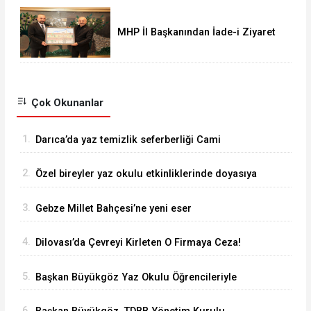
MHP İl Başkanından İade-i Ziyaret
Çok Okunanlar
1.
Darıca’da yaz temizlik seferberliği Cami
Mahallesi’nde sürüyor
2.
Özel bireyler yaz okulu etkinliklerinde doyasıya
eğlendi
3.
Gebze Millet Bahçesi’ne yeni eser
4.
Dilovası’da Çevreyi Kirleten O Firmaya Ceza!
5.
Başkan Büyükgöz Yaz Okulu Öğrencileriyle
Buluştu
6.