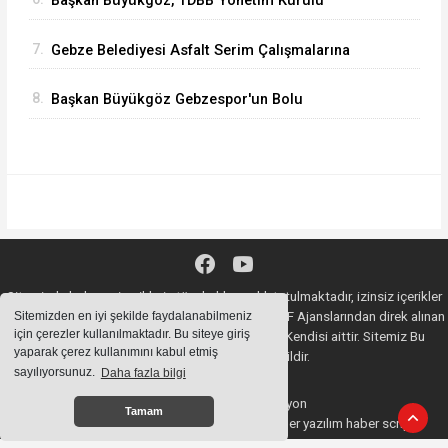
Başkan Büyükgöz, TDBB Yönetim Kurulu
Toplantısı'na Katıldı
7.
Gebze Belediyesi Asfalt Serim Çalışmalarına
Devam Ediyor
8.
Başkan Büyükgöz Gebzespor'un Bolu
Kampında
Sitemizde bulunan içeriklerin tüm hakları saklı tutulmaktadır, izinsiz içerikler
kullanılamaz. Copyright 2020© AA, İHA, DHA, İGF Ajanslarından direk alınan
Sitemizden en iyi şekilde faydalanabilmeniz
için çerezler kullanılmaktadır. Bu siteye giriş
haberlerin YASAL SORUMLULUĞU Ajansların Kendisi aittir. Sitemiz Bu
yaparak çerez kullanımını kabul etmiş
Haberlerden Sorumlu değildir.
sayılıyorsunuz.
Daha fazla bilgi
Haber Yazılımı:
Web Aksiyon
Tamam
haber yazılımı
haber paketi
haber scripti
haber yazılım
haber script