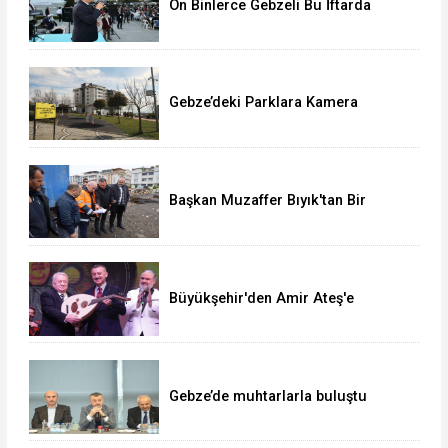
On Binlerce Gebzeli Bu İftarda
Buluştu!
Gebze’deki Parklara Kamera
Sistemi Kuruluyor
Başkan Muzaffer Bıyık'tan Bir
Müjde Daha!
Büyükşehir'den Amir Ateş'e
muhteşem vefa gecesi
Gebze’de muhtarlarla buluştu