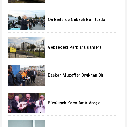
On Binlerce Gebzeli Bu İftarda
Buluştu!
Gebze’deki Parklara Kamera
Sistemi Kuruluyor
Başkan Muzaffer Bıyık'tan Bir
Müjde Daha!
Büyükşehir'den Amir Ateş'e
muhteşem vefa gecesi