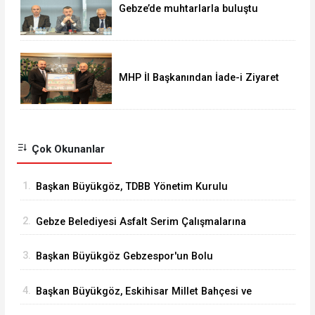
Gebze’de muhtarlarla buluştu
MHP İl Başkanından İade-i Ziyaret
Çok Okunanlar
1.
Başkan Büyükgöz, TDBB Yönetim Kurulu
Toplantısı'na Katıldı
2.
Gebze Belediyesi Asfalt Serim Çalışmalarına
Devam Ediyor
3.
Başkan Büyükgöz Gebzespor'un Bolu
Kampında
4.
Başkan Büyükgöz, Eskihisar Millet Bahçesi ve
Botanik Parkı'nda Vatandaşlarla Bir Araya Geldi