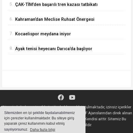
5.
ÇAK-TİM’den başarılı tren kazası tatbikatı
6.
Kahraman’dan Meclise Ruhsat Önergesi
7.
Kocaelispor meydana iniyor
8.
Ayak tenisi heyecanı Darıca’da başlıyor
Sitemizde bulunan içeriklerin tüm hakları saklı tutulmaktadır, izinsiz içerikler
kullanılamaz. Copyright 2020© AA, İHA, DHA, İGF Ajanslarından direk alınan
Sitemizden en iyi şekilde faydalanabilmeniz
için çerezler kullanılmaktadır. Bu siteye giriş
haberlerin YASAL SORUMLULUĞU Ajansların Kendisi aittir. Sitemiz Bu
yaparak çerez kullanımını kabul etmiş
Haberlerden Sorumlu değildir.
sayılıyorsunuz.
Daha fazla bilgi