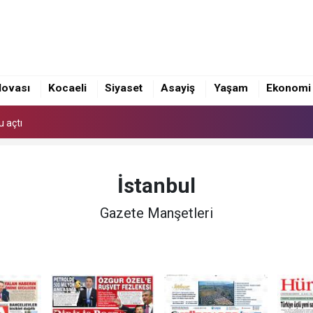
cusu Akdeniz Oyunları'nda Türkiye'yi Temsil Edecek
u açtı
lovası
Kocaeli
Siyaset
Asayiş
Yaşam
Ekonomi
cusu Akdeniz Oyunları'nda Türkiye'yi Temsil Edecek
u açtı
İstanbul
Gazete Manşetleri