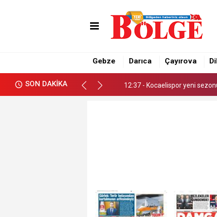
12:35 - Gebze Belediyesi Spor
12:37 - Kocaelispor yeni sezon
Gebze
Darıca
Çayırova
Di
12:35 - Gebze Belediyesi Spor
SON DAKİKA
12:37 - Kocaelispor yeni sezon