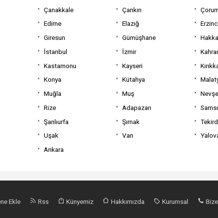
Çanakkale
Çankırı
Çoru
Edirne
Elazığ
Erzin
Giresun
Gümüşhane
Hakka
İstanbul
İzmir
Kahra
Kastamonu
Kayseri
Kırıkk
Konya
Kütahya
Malat
Muğla
Muş
Nevşe
Rize
Adapazarı
Sams
Şanlıurfa
Şırnak
Tekir
Uşak
Van
Yalov
Ankara
ne Ekle
Rss
Künyemiz
Hakkımızda
Kurumsal
Bize