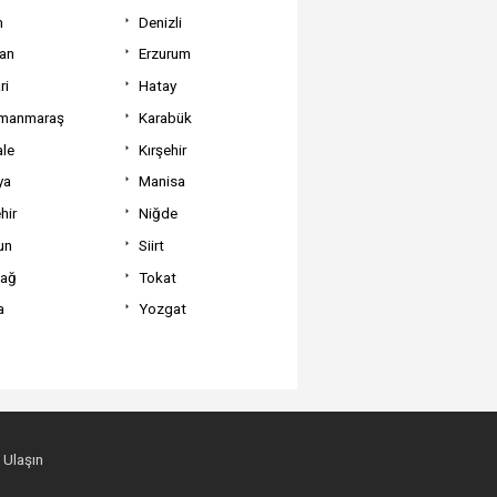
m
Denizli
can
Erzurum
ri
Hatay
manmaraş
Karabük
ale
Kırşehir
ya
Manisa
hir
Niğde
un
Siirt
dağ
Tokat
a
Yozgat
 Ulaşın